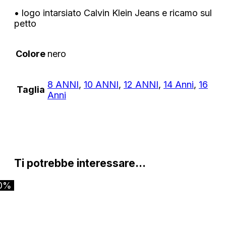
• logo intarsiato Calvin Klein Jeans e ricamo sul
petto
Colore
nero
8 ANNI
,
10 ANNI
,
12 ANNI
,
14 Anni
,
16
Taglia
Anni
Ti potrebbe interessare…
0%