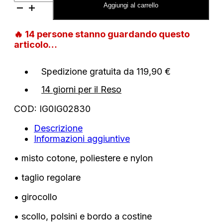
Calvin
Aggiungi al carrello
Klein
junior
🔥
14
persone stanno guardando questo
con
articolo…
logo
quantità
Spedizione gratuita da 119,90 €
14 giorni per il Reso
COD:
IG0IG02830
Descrizione
Informazioni aggiuntive
• misto cotone, poliestere e nylon
• taglio regolare
• girocollo
• scollo, polsini e bordo a costine