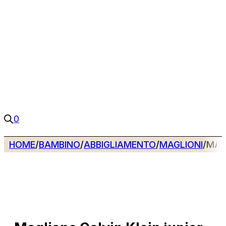
0
HOME
/
BAMBINO
/
ABBIGLIAMENTO
/
MAGLIONI
/
MAG