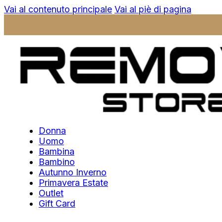
Vai al contenuto principale
Vai al piè di pagina
Donna
Uomo
Bambina
Bambino
Autunno Inverno
Primavera Estate
Outlet
Gift Card