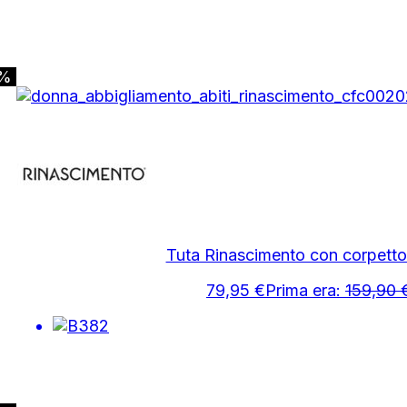
0%
Tuta Rinascimento con corpett
79,95
€
Prima era:
159,90