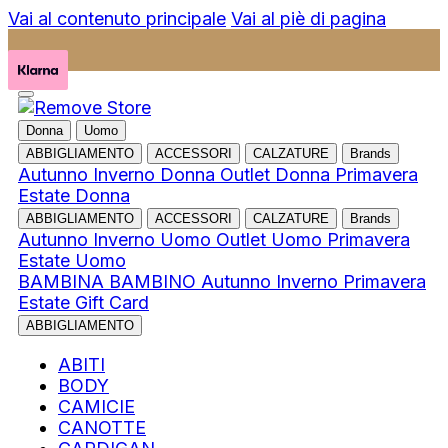
Vai al contenuto principale
Vai al piè di pagina
Donna
Uomo
ABBIGLIAMENTO
ACCESSORI
CALZATURE
Brands
Autunno Inverno Donna
Outlet Donna
Primavera
Estate Donna
ABBIGLIAMENTO
ACCESSORI
CALZATURE
Brands
Autunno Inverno Uomo
Outlet Uomo
Primavera
Estate Uomo
BAMBINA
BAMBINO
Autunno Inverno
Primavera
Estate
Gift Card
ABBIGLIAMENTO
ABITI
BODY
CAMICIE
CANOTTE