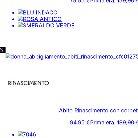
79,95
€
Prima era:
159,90
0%
Abito Rinascimento con corpett
94,95
€
Prima era:
189,90