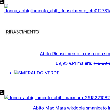
0%
Abito Rinascimento in raso con sco
89,95
€
Prima era:
179,90
0%
Abito Max Mara wkdgola smanicato in