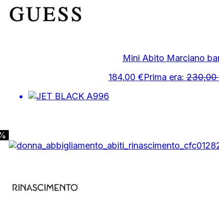
Mini Abito Marciano b
184,00
€
Prima era:
230,00
0%