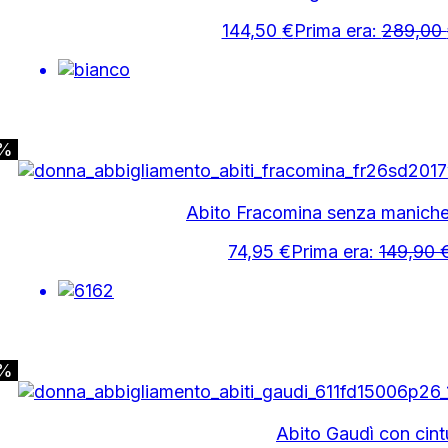
144,50
€
Prima era:
289,00
0%
Abito Fracomina senza maniche 
74,95
€
Prima era:
149,90
0%
Abito Gaudì con cint