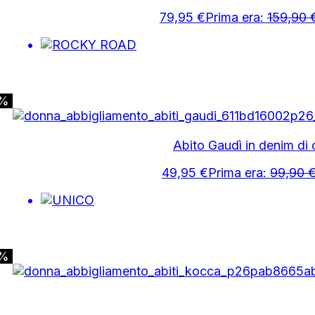
79,95
€
Prima era:
159,90
0%
Abito Gaudì in denim di
49,95
€
Prima era:
99,90
0%