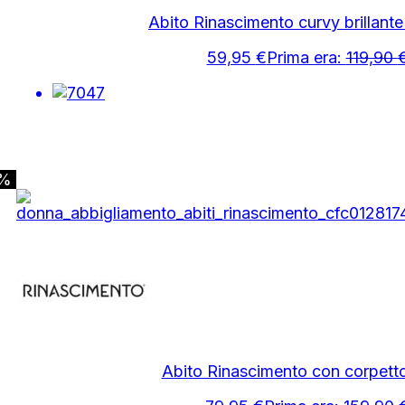
Abito Rinascimento curvy brillant
59,95
€
Prima era:
119,90
0%
Abito Rinascimento con corpett