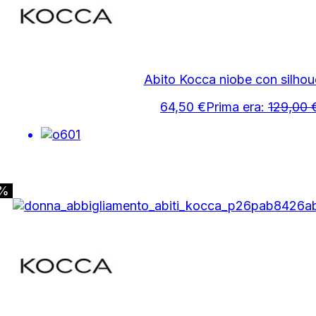
Abito Kocca niobe con silhou
64,50
€
Prima era:
129,00
0%