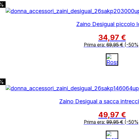
0%
Zaino Desigual piccolo 
34,97
€
Prima era:
69,95
€
(-50%
0%
Zaino Desigual a sacca intrecc
49,97
€
Prima era:
99,95
€
(-50%