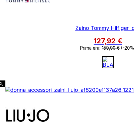
Zaino Tommy Hilfiger I
127,92
€
Prima era:
159,90
€
(-20%
0%