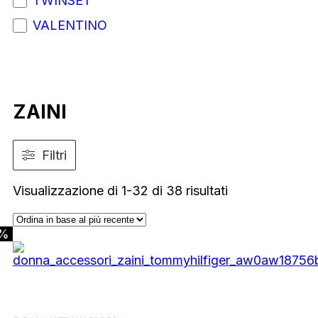
TWINSET
VALENTINO
ZAINI
Filtri
Ordina
Visualizzazione di 1-32 di 38 risultati
in
base
0%
al
più
recente