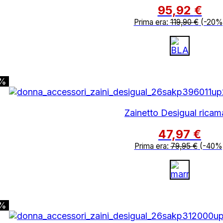
95,92
€
Prima era:
119,90
€
(-20%
0%
Zainetto Desigual ricam
47,97
€
Prima era:
79,95
€
(-40%
0%