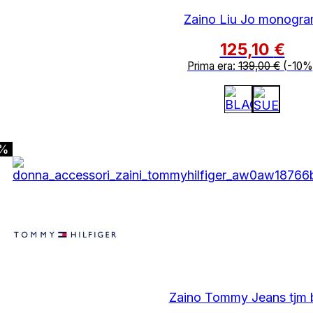
Zaino Liu Jo monogr
125,10
€
Prima era:
139,00
€
(-10%
0%
Zaino Tommy Jeans tjm 