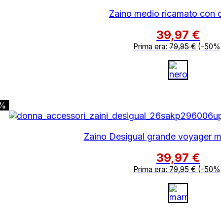
Zaino medio ricamato con 
39,97
€
Prima era:
79,95
€
(-50%
0%
Zaino Desigual grande voyager m
39,97
€
Prima era:
79,95
€
(-50%