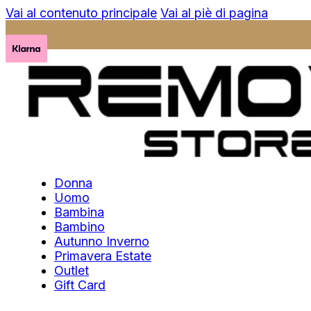
Vai al contenuto principale
Vai al piè di pagina
Donna
Uomo
Bambina
Bambino
Autunno Inverno
Primavera Estate
Outlet
Gift Card