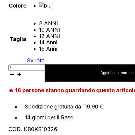
Colore
8 ANNI
10 ANNI
12 ANNI
Taglia
14 Anni
16 Anni
Svuota
Blazer
Festive
Aggiungi al carrello
Tommy
Hilfiger
🔥
18
persone stanno guardando questo artico
regular
fit
in
Spedizione gratuita da 119,90 €
pique
quantità
14 giorni per il Reso
COD:
KB0KB10326