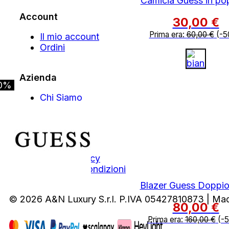
Camicia Guess in po
Account
30,00
€
Prima era:
60,00
€
(-5
Il mio account
Ordini
Azienda
0%
Chi Siamo
Contatti
Area Legale
Privacy Policy
Termini e Condizioni
Blazer Guess Doppio
© 2026 A&N Luxury S.r.l. P.IVA 05427810873 | Ma
80,00
€
Prima era:
160,00
€
(-