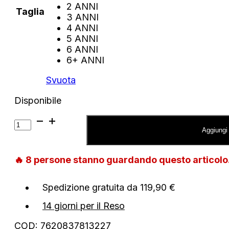
2 ANNI
Taglia
3 ANNI
4 ANNI
5 ANNI
6 ANNI
6+ ANNI
Svuota
Disponibile
Jeans
Guess
Aggiungi 
Cargo
quantità
🔥
8
persone stanno guardando questo articol
Spedizione gratuita da 119,90 €
14 giorni per il Reso
COD:
7620837813227