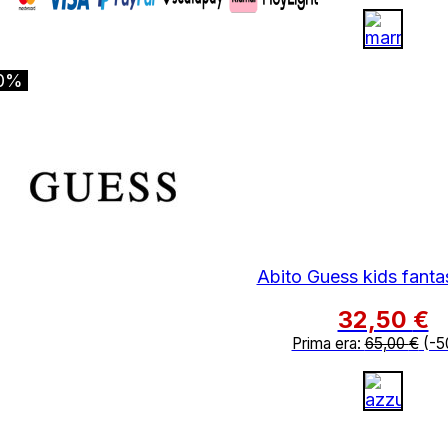
0%
Abito Guess kids fanta
32,50
€
Prima era:
65,00
€
(-5