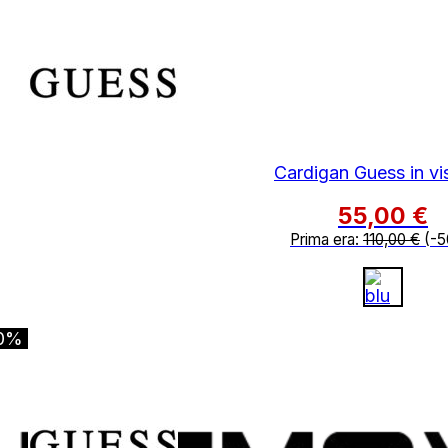
Cardigan Guess in v
55,00
€
Prima era:
110,00
€
(-5
0%