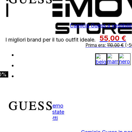
Camicia Guess a vestibili
55,00
€
I migliori brand per il tuo outfit ideale.
Prima era:
110,00
€
(-5
0%
Shop
Autunno Inverno
Primavera Estate
Tutti i Prodotti
Outlet