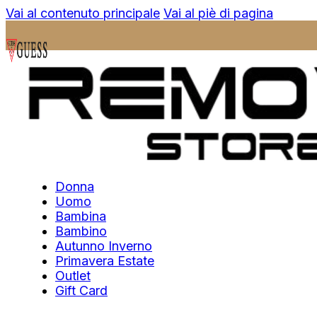
Vai al contenuto principale
Vai al piè di pagina
Donna
Uomo
Bambina
Bambino
Autunno Inverno
Primavera Estate
Outlet
Gift Card