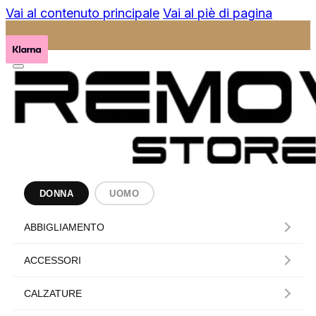
Vai al contenuto principale
Vai al piè di pagina
DONNA
UOMO
ABBIGLIAMENTO
ACCESSORI
CALZATURE