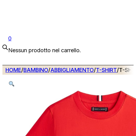
0
Nessun prodotto nel carrello.
HOME
/
BAMBINO
/
ABBIGLIAMENTO
/
T-SHIRT
/
T-SHI