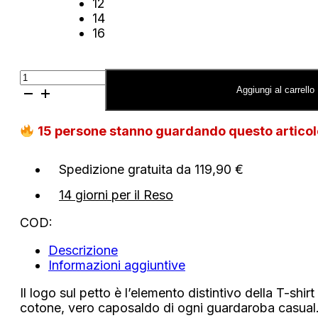
12
14
16
T-
shirt
Aggiungi al carrello
Tommy
Hilfiger
15
persone stanno guardando questo artico
in
jersey
con
Spedizione gratuita da 119,90 €
logo
quantità
14 giorni per il Reso
COD:
Descrizione
Informazioni aggiuntive
Il logo sul petto è l’elemento distintivo della T-shirt
cotone, vero caposaldo di ogni guardaroba casual