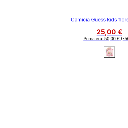
Camicia Guess kids flor
25,00
€
Prima era:
50,00
€
(-5