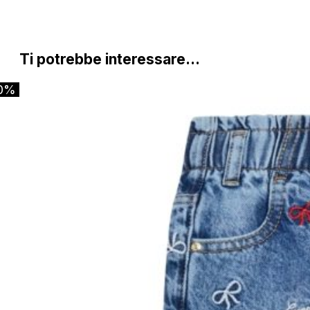
Ti potrebbe interessare…
0%