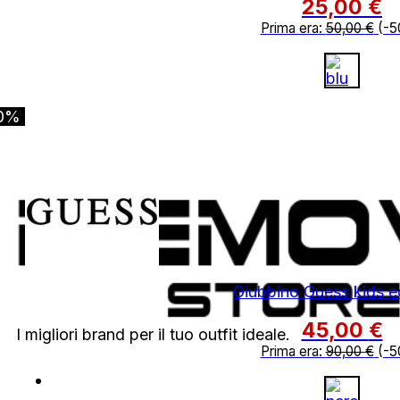
25,00
€
Prima era:
50,00
€
(-5
0%
Giubbino Guess kids e
45,00
€
I migliori brand per il tuo outfit ideale.
Prima era:
90,00
€
(-5