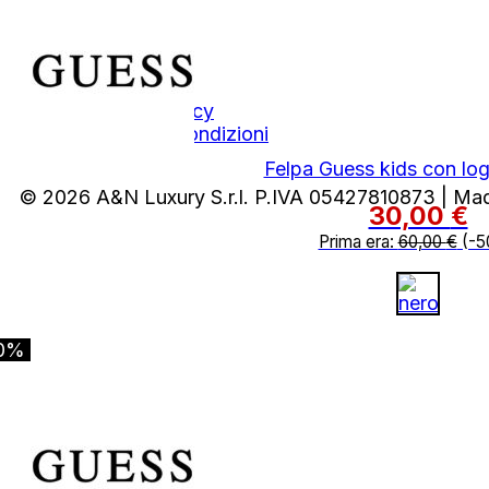
Contatti
Area Legale
Privacy Policy
Termini e Condizioni
Felpa Guess kids con log
© 2026 A&N Luxury S.r.l. P.IVA 05427810873 | Ma
30,00
€
Prima era:
60,00
€
(-5
0%