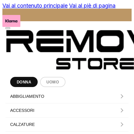
Vai al contenuto principale
Vai al piè di pagina
DONNA
UOMO
ABBIGLIAMENTO
ACCESSORI
CALZATURE