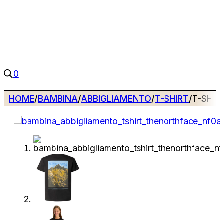
0
HOME
/
BAMBINA
/
ABBIGLIAMENTO
/
T-SHIRT
/
T-SHI