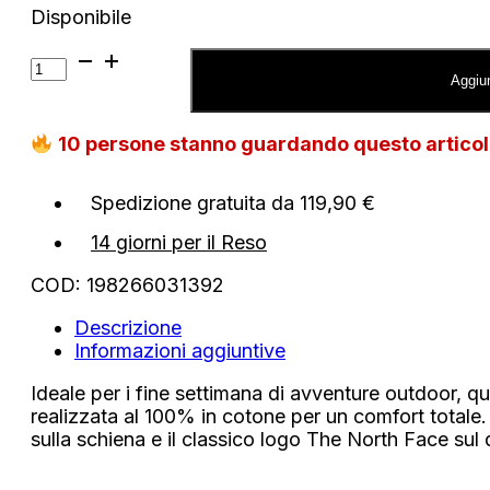
Disponibile
T-
shirt
Aggiun
The
Nord
10
persone stanno guardando questo artico
Face
Kids
Flora
Spedizione gratuita da 119,90 €
Relaxed
quantità
14 giorni per il Reso
COD:
198266031392
Descrizione
Informazioni aggiuntive
Ideale per i fine settimana di avventure outdoor, qu
realizzata al 100% in cotone per un comfort totale.
sulla schiena e il classico logo The North Face sul 