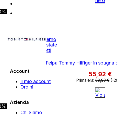
0%
Shop
Autunno Inverno
Primavera Estate
Tutti i Prodotti
Outlet
Felpa Tommy Hilfiger in spugna 
Account
55,92
€
Prima era:
69,90
€
(-2
Il mio account
Ordini
Azienda
0%
Chi Siamo