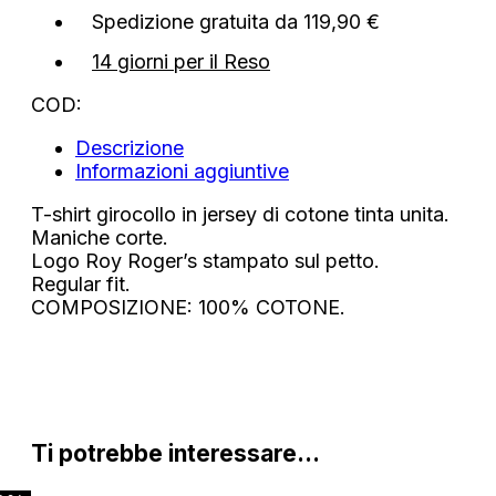
quantità
Spedizione gratuita da 119,90 €
14 giorni per il Reso
COD:
Descrizione
Informazioni aggiuntive
T-shirt girocollo in jersey di cotone tinta unita.
Maniche corte.
Logo Roy Roger’s stampato sul petto.
Regular fit.
COMPOSIZIONE: 100% COTONE.
Ti potrebbe interessare…