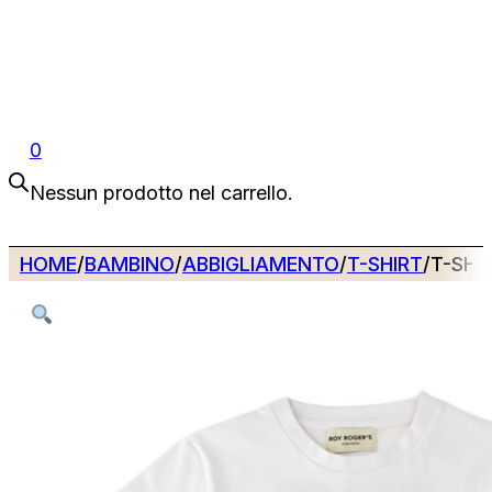
0
Nessun prodotto nel carrello.
HOME
/
BAMBINO
/
ABBIGLIAMENTO
/
T-SHIRT
/
T-SHI