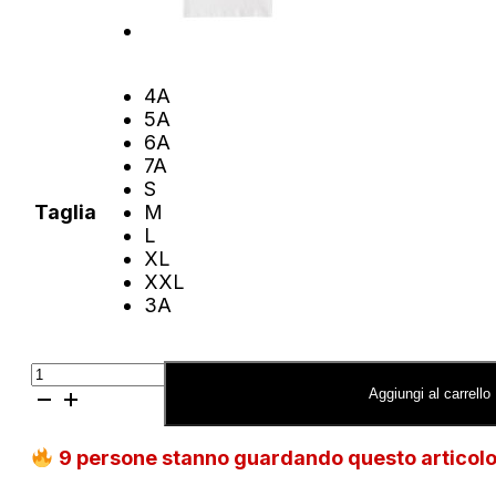
4A
5A
6A
7A
S
Taglia
M
L
XL
XXL
3A
T-
shirt
Aggiungi al carrello
Roy
Roger's
9
persone stanno guardando questo articol
con
Logo