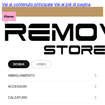
Vai al contenuto principale
Vai al piè di pagina
DONNA
UOMO
ABBIGLIAMENTO
ACCESSORI
CALZATURE