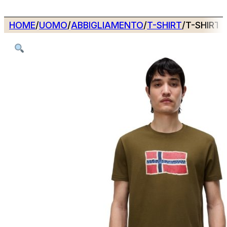
HOME
/
UOMO
/
ABBIGLIAMENTO
/
T-SHIRT
/
T-SHIRT 