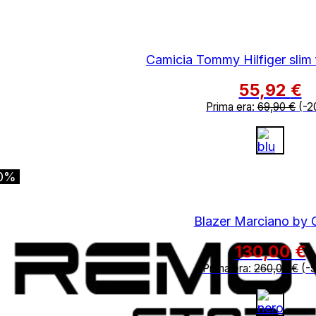
Camicia Tommy Hilfiger slim f
55,92
€
Prima era:
69,90
€
(-2
0%
Blazer Marciano by 
130,00
€
Prima era:
260,00
€
(-