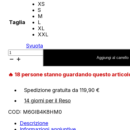
XS
S
M
Taglia
L
XL
XXL
Svuota
T-
shirt
Aggiungi al carrello
Guess
Jeans
🔥
18
persone stanno guardando questo artico
logo
frontale
quantità
Spedizione gratuita da 119,90 €
14 giorni per il Reso
COD:
M6GIB4K8HM0
Descrizione
Informazioni aggiuntive