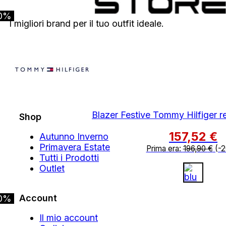
0%
I migliori brand per il tuo outfit ideale.
Blazer Festive Tommy Hilfiger reg
Shop
157,52
€
Autunno Inverno
Primavera Estate
Prima era:
196,90
€
(-
Tutti i Prodotti
Outlet
Account
0%
Il mio account