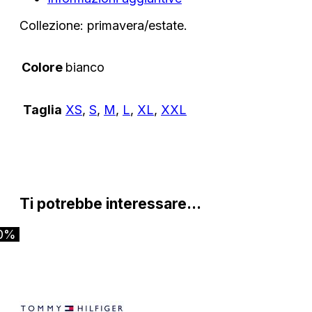
Collezione: primavera/estate.
Colore
bianco
Taglia
XS
,
S
,
M
,
L
,
XL
,
XXL
Ti potrebbe interessare…
0%