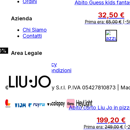
Ordini
Abito Guess kids fanta
32,50
€
Azienda
Prima era:
65,00
€
(-5
Chi Siamo
Contatti
0%
Area Legale
Privacy Policy
Termini e Condizioni
© 2026 A&N Luxury S.r.l. P.IVA 05427810873 | Ma
Abito corto Liu Jo in pizz
199,20
€
Prima era:
249,00
€
(-