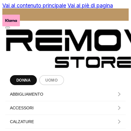
Vai al contenuto principale
Vai al piè di pagina
DONNA
UOMO
ABBIGLIAMENTO
ACCESSORI
CALZATURE