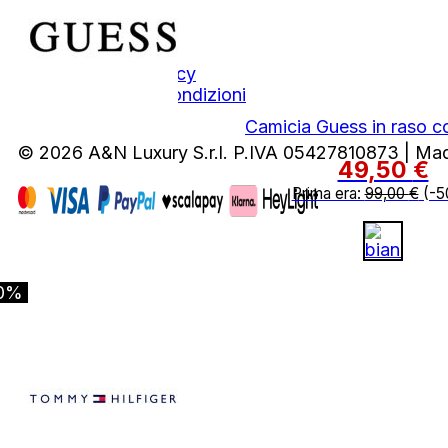
Area Legale
Privacy Policy
Termini e Condizioni
Camicia Guess in raso c
© 2026 A&N Luxury S.r.l. P.IVA 05427810873 | Ma
49,50
€
Prima era:
99,00
€
(-5
0%