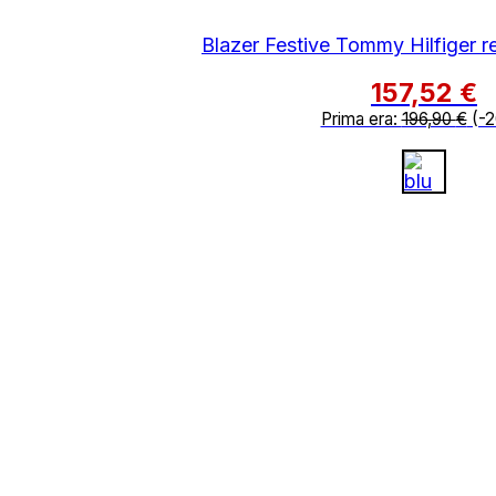
Blazer Festive Tommy Hilfiger reg
157,52
€
Prima era:
196,90
€
(-