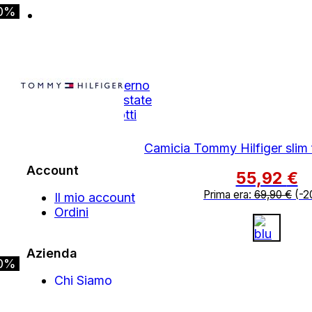
0%
Shop
Autunno Inverno
Primavera Estate
Tutti i Prodotti
Outlet
Camicia Tommy Hilfiger slim f
Account
55,92
€
Prima era:
69,90
€
(-2
Il mio account
Ordini
Azienda
0%
Chi Siamo
Contatti