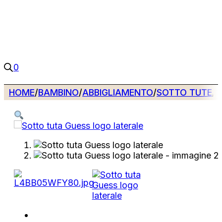
0
HOME
/
BAMBINO
/
ABBIGLIAMENTO
/
SOTTO TUTE
/
S