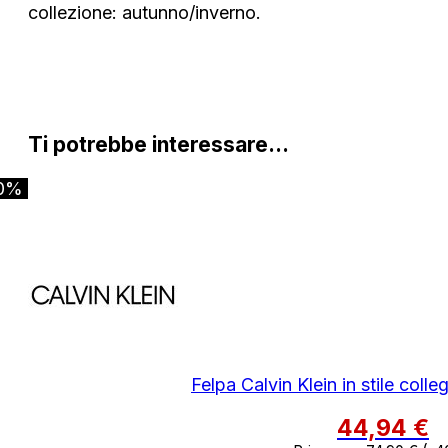
collezione: autunno/inverno.
Ti potrebbe interessare…
0%
Felpa Calvin Klein in stile colle
44,94
€