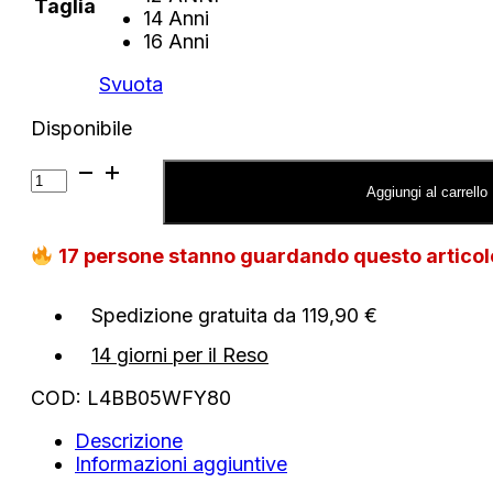
Taglia
14 Anni
16 Anni
Svuota
Disponibile
Sotto
tuta
Aggiungi al carrello
Guess
logo
17
persone stanno guardando questo artico
laterale
quantità
Spedizione gratuita da 119,90 €
14 giorni per il Reso
COD:
L4BB05WFY80
Descrizione
Informazioni aggiuntive