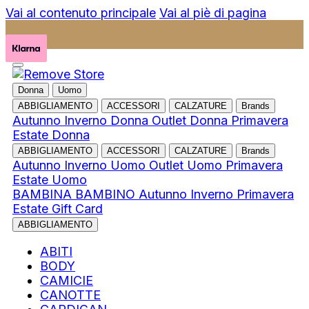
Vai al contenuto principale
Vai al piè di pagina
Donna
Uomo
ABBIGLIAMENTO
ACCESSORI
CALZATURE
Brands
Autunno Inverno Donna
Outlet Donna
Primavera
Estate Donna
ABBIGLIAMENTO
ACCESSORI
CALZATURE
Brands
Autunno Inverno Uomo
Outlet Uomo
Primavera
Estate Uomo
BAMBINA
BAMBINO
Autunno Inverno
Primavera
Estate
Gift Card
ABBIGLIAMENTO
ABITI
BODY
CAMICIE
CANOTTE