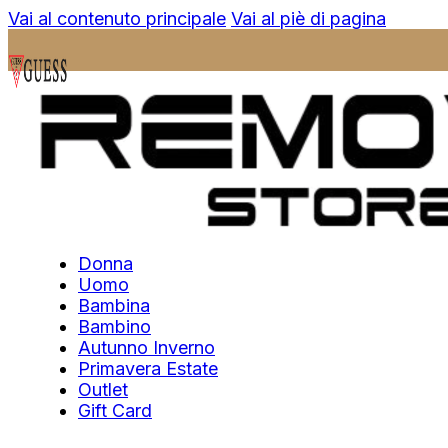
Vai al contenuto principale
Vai al piè di pagina
Donna
Uomo
Bambina
Bambino
Autunno Inverno
Primavera Estate
Outlet
Gift Card