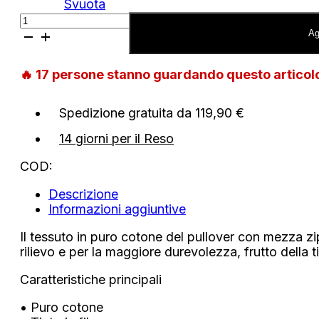
Svuota
Pullover
Tommy
Ag
Hilfiger
a
🔥
17
persone stanno guardando questo artico
lupetto
tramato
con
Spedizione gratuita da 119,90 €
mezza
zip
14 giorni per il Reso
quantità
COD:
Descrizione
Informazioni aggiuntive
Il tessuto in puro cotone del pullover con mezza zip 
rilievo e per la maggiore durevolezza, frutto della tin
Caratteristiche principali
• Puro cotone