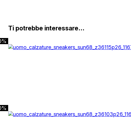
Ti potrebbe interessare…
0%
0%