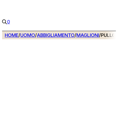
0
HOME
/
UOMO
/
ABBIGLIAMENTO
/
MAGLIONI
/
PULLOV