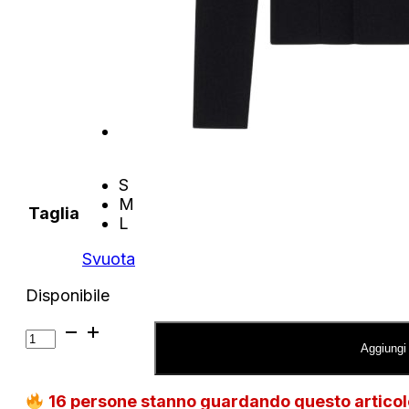
S
M
Taglia
L
Svuota
Disponibile
Pullover
Armani
Aggiungi 
Exchange
a
16
persone stanno guardando questo artico
coste