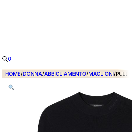
0
HOME
/
DONNA
/
ABBIGLIAMENTO
/
MAGLIONI
/
PULLO