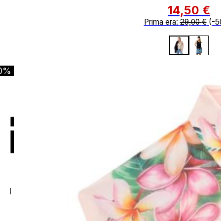
14,50
€
Prima era:
29,00
€
(-5
0%
I migliori brand per il tuo outfit ideale.