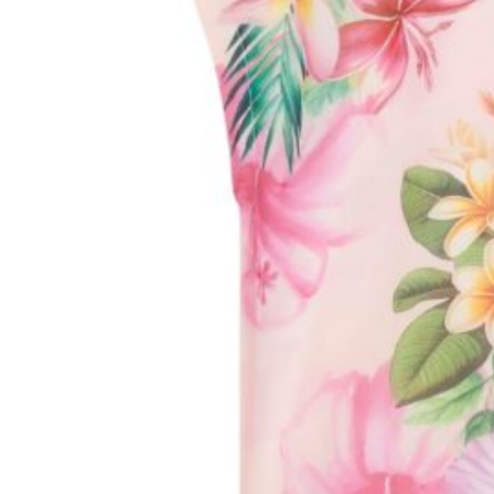
Shop
Autunno Inverno
Primavera Estate
Tutti i Prodotti
Outlet
Account
Il mio account
Ordini
Azienda
Chi Siamo