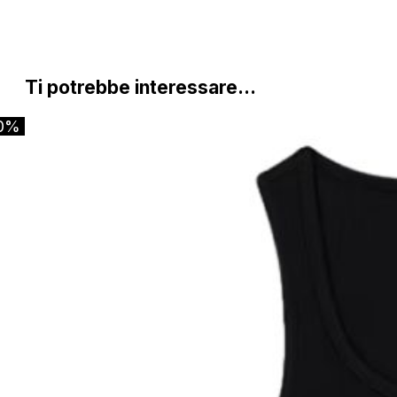
Ti potrebbe interessare…
0%