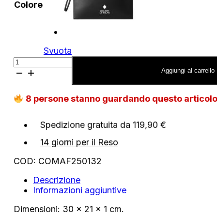
Colore
Svuota
Pochette
County
Aggiungi al carrello
of
Milan
8
persone stanno guardando questo articol
by
Marcelo
Burlon
Spedizione gratuita da 119,90 €
logo
quantità
14 giorni per il Reso
COD:
COMAF250132
Descrizione
Informazioni aggiuntive
Dimensioni: 30 x 21 x 1 cm.