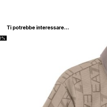
Ti potrebbe interessare…
0%