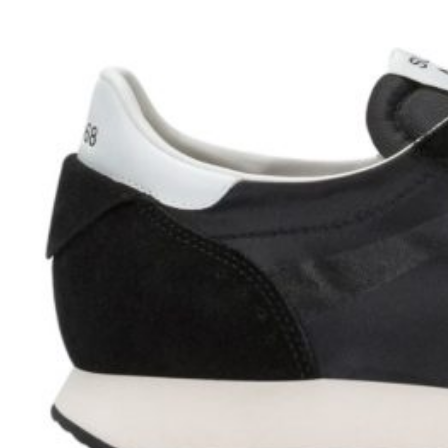
Shop
Autunno Inverno
Primavera Estate
Tutti i Prodotti
Outlet
Account
Il mio account
Ordini
Azienda