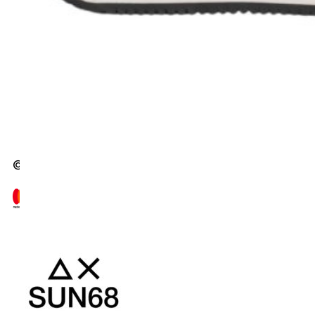
Chi Siamo
Contatti
Area Legale
Privacy Policy
Termini e Condizioni
© 2026 A&N Luxury S.r.l. P.IVA 05427810873 | Ma