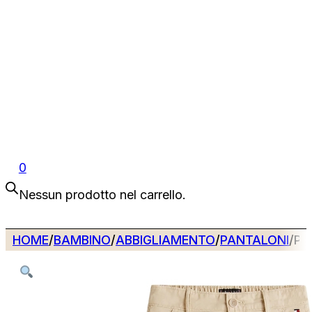
0
Nessun prodotto nel carrello.
HOME
/
BAMBINO
/
ABBIGLIAMENTO
/
PANTALONI
/
PA