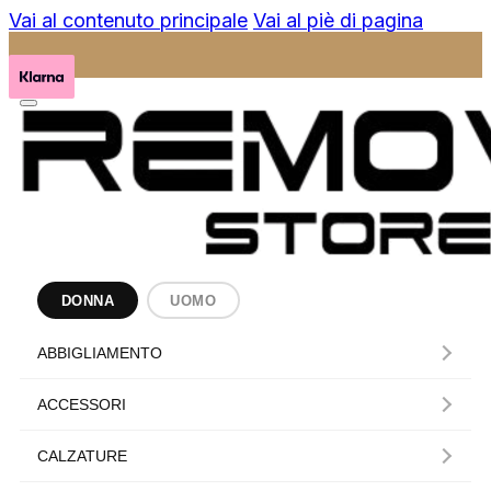
Vai al contenuto principale
Vai al piè di pagina
DONNA
UOMO
ABBIGLIAMENTO
ACCESSORI
CALZATURE