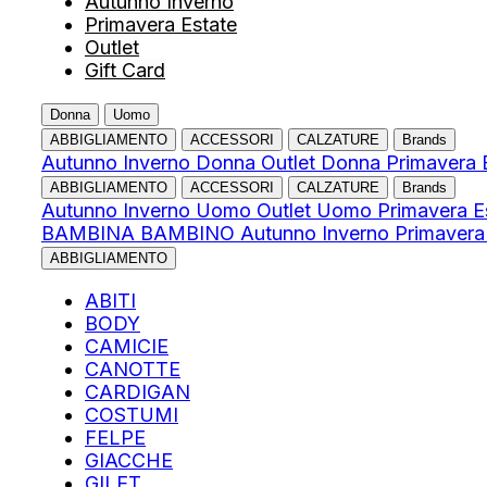
Autunno Inverno
Primavera Estate
Outlet
Gift Card
Donna
Uomo
ABBIGLIAMENTO
ACCESSORI
CALZATURE
Brands
Autunno Inverno Donna
Outlet Donna
Primavera 
ABBIGLIAMENTO
ACCESSORI
CALZATURE
Brands
Autunno Inverno Uomo
Outlet Uomo
Primavera 
BAMBINA
BAMBINO
Autunno Inverno
Primavera
ABBIGLIAMENTO
ABITI
BODY
CAMICIE
CANOTTE
CARDIGAN
COSTUMI
FELPE
GIACCHE
GILET