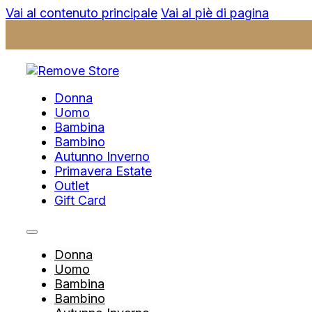
Vai al contenuto principale
Vai al piè di pagina
Donna
Uomo
Bambina
Bambino
Autunno Inverno
Primavera Estate
Outlet
Gift Card
Donna
Uomo
Bambina
Bambino