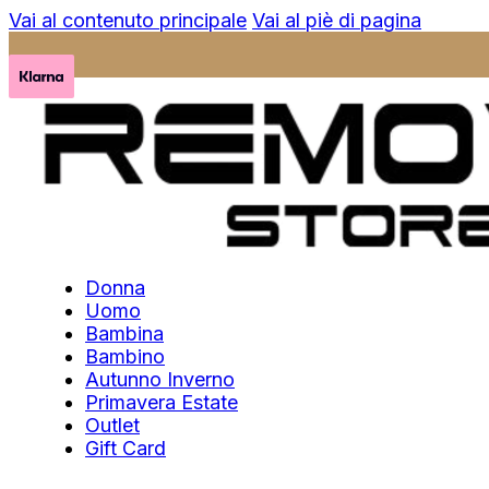
Vai al contenuto principale
Vai al piè di pagina
Donna
Uomo
Bambina
Bambino
Autunno Inverno
Primavera Estate
Outlet
Gift Card