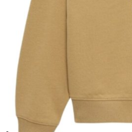
Tutti i Prodotti
Outlet
Account
Il mio account
Ordini
Azienda
Chi Siamo
Contatti
Area Legale
Privacy Policy
Termini e Condizioni