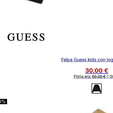
Felpa Guess kids con log
30,00
€
Prima era:
60,00
€
(-5
0%