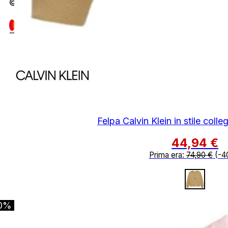
© 2026 A&N Luxury S.r.l. P.IVA 05427810873 | Ma
Felpa Calvin Klein in stile colle
44,94
€
Prima era:
74,90
€
(-4
0%