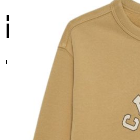
I migliori brand per il tuo outfit ideale.
Shop
Autunno Inverno
Primavera Estate