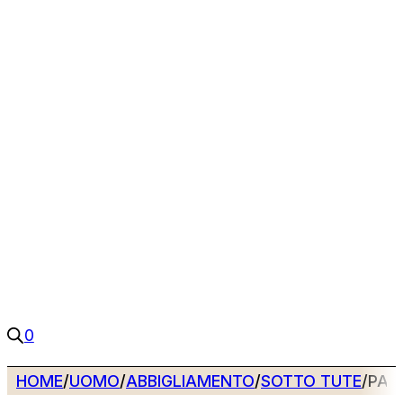
0
HOME
/
UOMO
/
ABBIGLIAMENTO
/
SOTTO TUTE
/
PAN