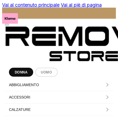
Vai al contenuto principale
Vai al piè di pagina
DONNA
UOMO
ABBIGLIAMENTO
ACCESSORI
CALZATURE