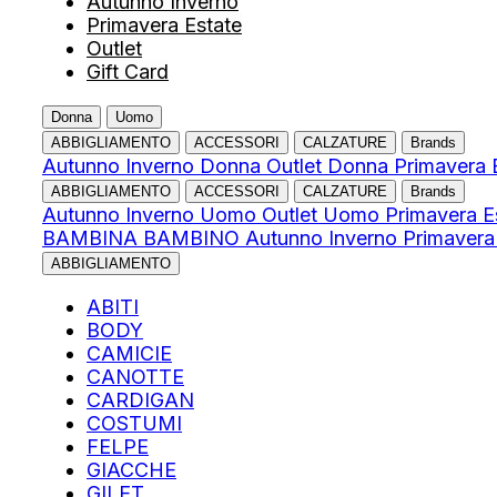
Autunno Inverno
Primavera Estate
Outlet
Gift Card
Donna
Uomo
ABBIGLIAMENTO
ACCESSORI
CALZATURE
Brands
Autunno Inverno Donna
Outlet Donna
Primavera 
ABBIGLIAMENTO
ACCESSORI
CALZATURE
Brands
Autunno Inverno Uomo
Outlet Uomo
Primavera 
BAMBINA
BAMBINO
Autunno Inverno
Primavera
ABBIGLIAMENTO
ABITI
BODY
CAMICIE
CANOTTE
CARDIGAN
COSTUMI
FELPE
GIACCHE
GILET