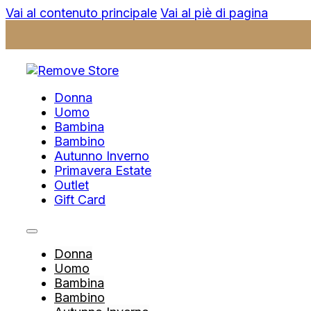
Vai al contenuto principale
Vai al piè di pagina
Donna
Uomo
Bambina
Bambino
Autunno Inverno
Primavera Estate
Outlet
Gift Card
Donna
Uomo
Bambina
Bambino