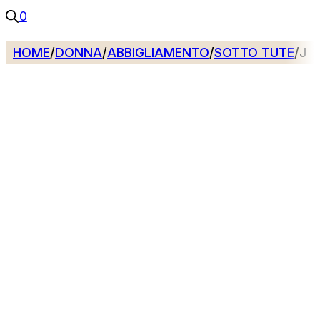
0
HOME
/
DONNA
/
ABBIGLIAMENTO
/
SOTTO TUTE
/
JO