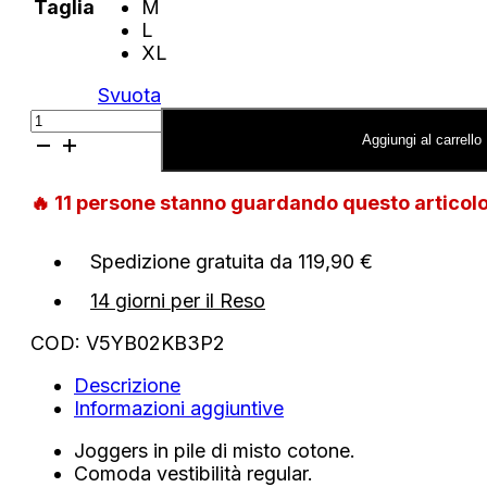
Taglia
M
L
XL
Svuota
Joggers
Guess
Aggiungi al carrello
regular
fit
🔥
11
persone stanno guardando questo artico
quantità
Spedizione gratuita da 119,90 €
14 giorni per il Reso
COD:
V5YB02KB3P2
Descrizione
Informazioni aggiuntive
Joggers in pile di misto cotone.
Comoda vestibilità regular.