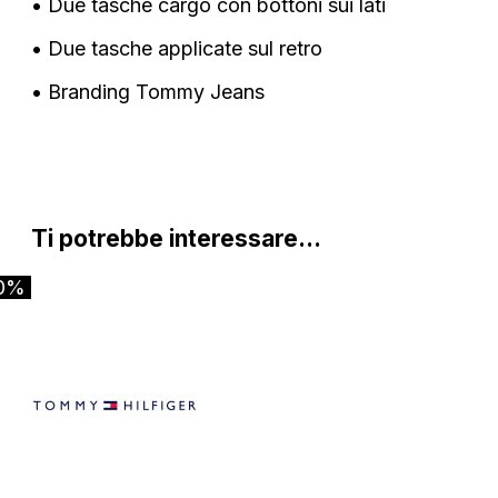
• Due tasche cargo con bottoni sui lati
• Due tasche applicate sul retro
• Branding Tommy Jeans
Ti potrebbe interessare…
0%