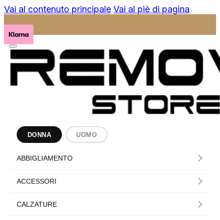
Vai al contenuto principale
Vai al piè di pagina
DONNA
UOMO
ABBIGLIAMENTO
ACCESSORI
CALZATURE