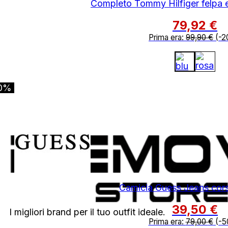
Completo Tommy Hilfiger felpa 
79,92
€
Prima era:
99,90
€
(-2
0%
Camicia Guess Jeans cors
39,50
€
I migliori brand per il tuo outfit ideale.
Prima era:
79,00
€
(-5