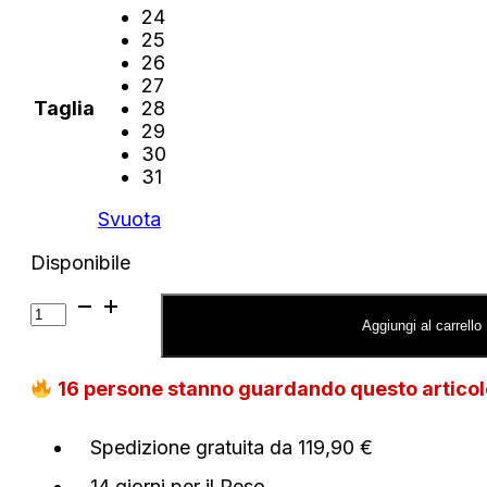
24
25
26
27
Taglia
28
29
30
31
Svuota
Disponibile
Jeans
Tommy
Aggiungi al carrello
Jeans
Claire
16
persone stanno guardando questo artico
larghi
cargo
a
Spedizione gratuita da 119,90 €
vita
alta
14 giorni per il Reso