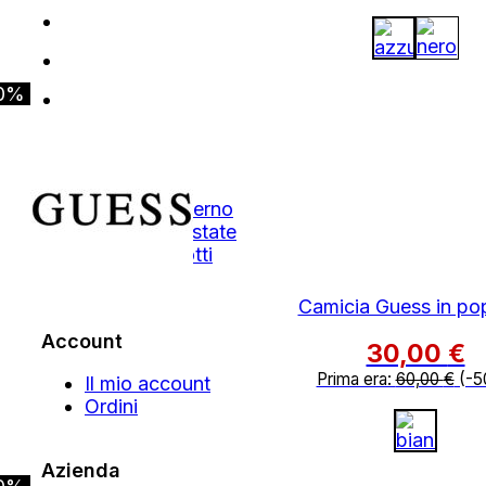
0%
Shop
Autunno Inverno
Primavera Estate
Tutti i Prodotti
Outlet
Camicia Guess in po
Account
30,00
€
Prima era:
60,00
€
(-5
Il mio account
Ordini
Azienda