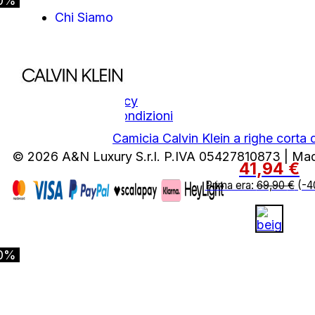
0%
Chi Siamo
Contatti
Area Legale
Privacy Policy
Termini e Condizioni
Camicia Calvin Klein a righe corta 
© 2026 A&N Luxury S.r.l. P.IVA 05427810873 | Ma
41,94
€
Prima era:
69,90
€
(-4
0%