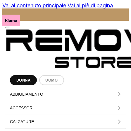
Vai al contenuto principale
Vai al piè di pagina
DONNA
UOMO
ABBIGLIAMENTO
ACCESSORI
CALZATURE