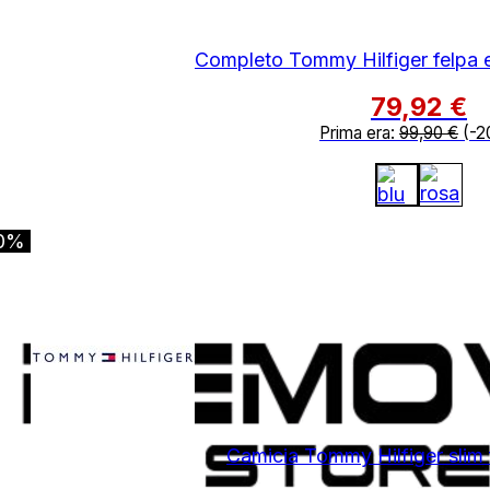
Completo Tommy Hilfiger felpa 
79,92
€
Prima era:
99,90
€
(-2
0%
Camicia Tommy Hilfiger slim f