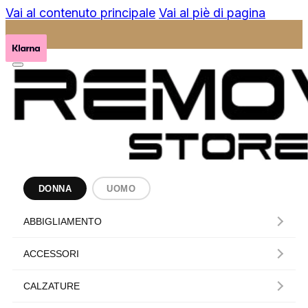
Vai al contenuto principale
Vai al piè di pagina
DONNA
UOMO
ABBIGLIAMENTO
ACCESSORI
CALZATURE