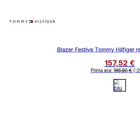
Blazer Festive Tommy Hilfiger reg
157,52
€
Prima era:
196,90
€
(-