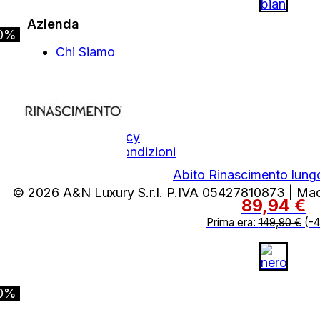
Azienda
0%
Chi Siamo
Contatti
Area Legale
Privacy Policy
Termini e Condizioni
Abito Rinascimento lungo
© 2026 A&N Luxury S.r.l. P.IVA 05427810873 | Ma
89,94
€
Prima era:
149,90
€
(-
0%