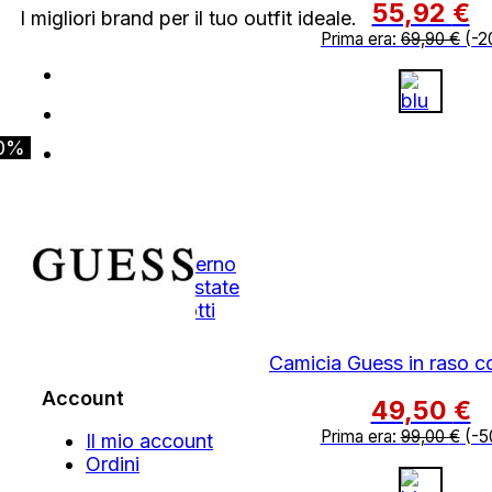
55,92
€
I migliori brand per il tuo outfit ideale.
Prima era:
69,90
€
(-2
0%
Shop
Autunno Inverno
Primavera Estate
Tutti i Prodotti
Outlet
Camicia Guess in raso c
Account
49,50
€
Prima era:
99,00
€
(-5
Il mio account
Ordini