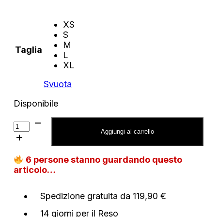
XS
S
M
Taglia
L
XL
Svuota
Disponibile
Felpa
Tommy
Aggiungi al carrello
Jeans
pop
6
persone stanno guardando questo
con
articolo…
logo
quantità
Spedizione gratuita da 119,90 €
14 giorni per il Reso