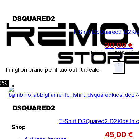
T-Shirt DSQuared2 D2Kids
30,00
€
Prima era:
60,00
€
(-5
I migliori brand per il tuo outfit ideale.
0%
T-Shirt DSQuared2 D2Kids in c
Shop
45,00
€