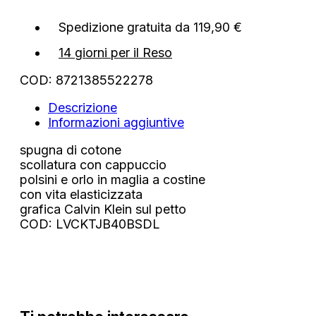
con
logo
Spedizione gratuita da 119,90 €
quantità
14 giorni per il Reso
COD:
8721385522278
Descrizione
Informazioni aggiuntive
spugna di cotone
scollatura con cappuccio
polsini e orlo in maglia a costine
con vita elasticizzata
grafica Calvin Klein sul petto
COD: LVCKTJB40BSDL