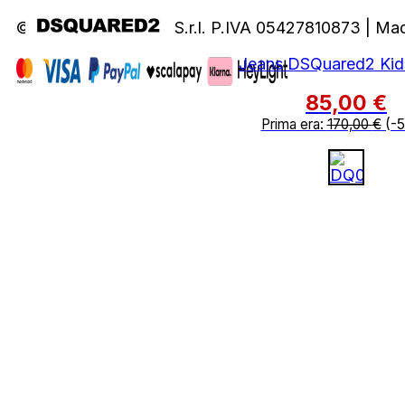
© 2026 A&N Luxury S.r.l. P.IVA 05427810873 | Ma
Jeans DSQuared2 Kid
85,00
€
Prima era:
170,00
€
(-