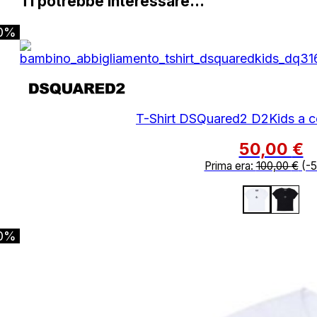
Ti potrebbe interessare…
0%
T-Shirt DSQuared2 D2Kids a c
50,00
€
Prima era:
100,00
€
(-
0%