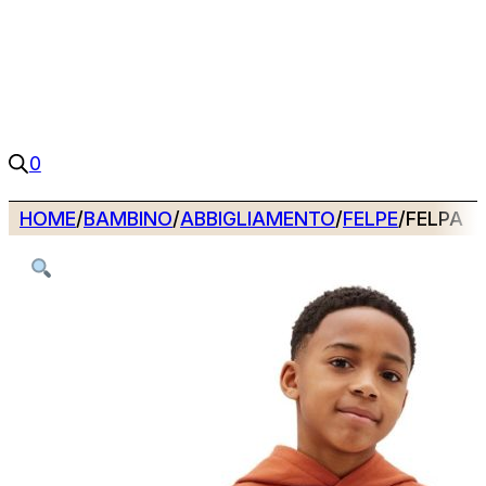
0
HOME
/
BAMBINO
/
ABBIGLIAMENTO
/
FELPE
/
FELPA C