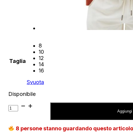
8
10
12
Taglia
14
16
Svuota
Disponibile
Felpa
Calvin
Aggiungi 
Klein
con
8
persone stanno guardando questo articol
cappuccio