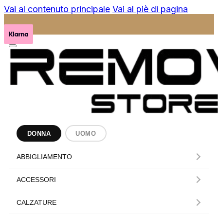
Vai al contenuto principale
Vai al piè di pagina
DONNA
UOMO
ABBIGLIAMENTO
ACCESSORI
CALZATURE