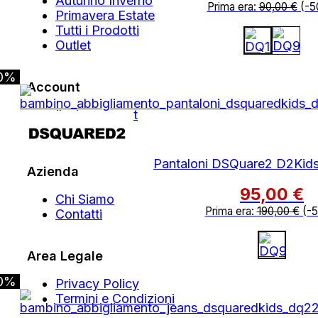
Autunno Inverno
Prima era:
90,00
€
(-5
Primavera Estate
Tutti i Prodotti
Outlet
0%
Account
Il mio account
Ordini
Pantaloni DSQuare2 D2Kids
Azienda
95,00
€
Chi Siamo
Prima era:
190,00
€
(-
Contatti
Area Legale
0%
Privacy Policy
Termini e Condizioni