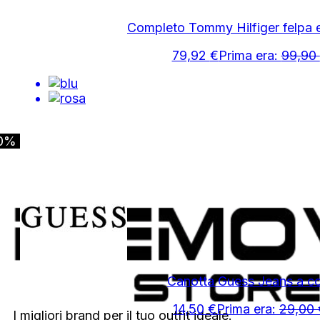
Completo Tommy Hilfiger felpa 
79,92
€
Prima era:
99,90
0%
Canotta Guess Jeans a co
14,50
€
Prima era:
29,00
I migliori brand per il tuo outfit ideale.