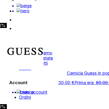
0%
Shop
Autunno Inverno
Primavera Estate
Tutti i Prodotti
Outlet
Camicia Guess in po
Account
30,00
€
Prima era:
60,00
Il mio account
Ordini
0%