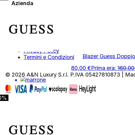
Azienda
Chi Siamo
Contatti
Area Legale
Privacy Policy
Blazer Guess Doppio
Termini e Condizioni
80,00
€
Prima era:
160,0
© 2026 A&N Luxury S.r.l. P.IVA 05427810873 | Ma
0%