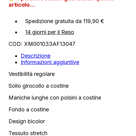
tessuto
articolo…
stretch
quantità
Spedizione gratuita da 119,90 €
14 giorni per il Reso
COD:
XM001033AF13047
Descrizione
Informazioni aggiuntive
Vestibilità regolare
Sollo girocollo a costine
Maniche lunghe con polsini a costine
Fondo a costine
Design bicolor
Tessuto stretch