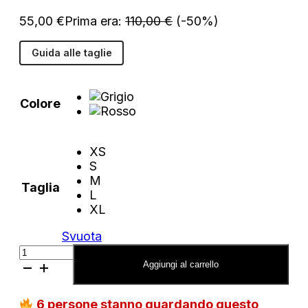
55,00
€
Prima era:
110,00
€
(-50%)
Guida alle taglie
Colore
XS
S
M
Taglia
L
XL
Svuota
Felpa
Armani
Aggiungi al carrello
Exchange
in
6
persone stanno guardando questo