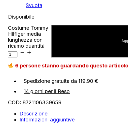
Svuota
Disponibile
Costume Tommy
Hilfiger media
lunghezza con
Aggi
ricamo quantità
6
persone stanno guardando questo articol
Spedizione gratuita da 119,90 €
14 giorni per il Reso
COD:
8721106339659
Descrizione
Informazioni aggiuntive