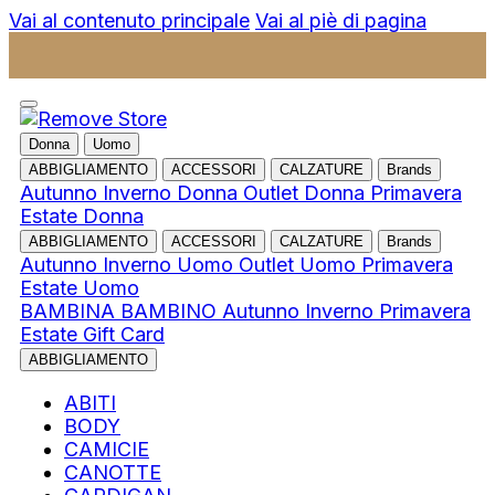
Vai al contenuto principale
Vai al piè di pagina
Donna
Uomo
ABBIGLIAMENTO
ACCESSORI
CALZATURE
Brands
Autunno Inverno Donna
Outlet Donna
Primavera
Estate Donna
ABBIGLIAMENTO
ACCESSORI
CALZATURE
Brands
Autunno Inverno Uomo
Outlet Uomo
Primavera
Estate Uomo
BAMBINA
BAMBINO
Autunno Inverno
Primavera
Estate
Gift Card
ABBIGLIAMENTO
ABITI
BODY
CAMICIE
CANOTTE