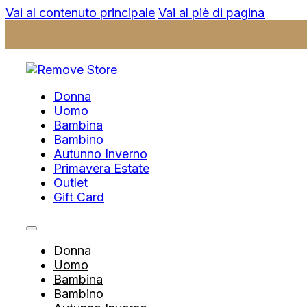
Vai al contenuto principale
Vai al piè di pagina
Donna
Uomo
Bambina
Bambino
Autunno Inverno
Primavera Estate
Outlet
Gift Card
Donna
Uomo
Bambina
Bambino