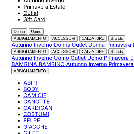
Autunno Inverno
Primavera Estate
Outlet
Gift Card
Donna
Uomo
ABBIGLIAMENTO
ACCESSORI
CALZATURE
Brands
Autunno Inverno Donna
Outlet Donna
Primavera 
ABBIGLIAMENTO
ACCESSORI
CALZATURE
Brands
Autunno Inverno Uomo
Outlet Uomo
Primavera 
BAMBINA
BAMBINO
Autunno Inverno
Primavera
ABBIGLIAMENTO
ABITI
BODY
CAMICIE
CANOTTE
CARDIGAN
COSTUMI
FELPE
GIACCHE
GILET