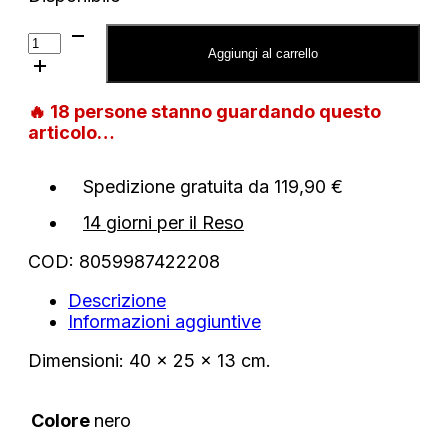
Borsa
Love
Aggiungi al carrello
Moschino
in
🔥
18
persone stanno guardando questo
nylon
articolo…
logo
quantità
Spedizione gratuita da 119,90 €
14 giorni per il Reso
COD:
8059987422208
Descrizione
Informazioni aggiuntive
Dimensioni: 40 x 25 x 13 cm.
Colore
nero