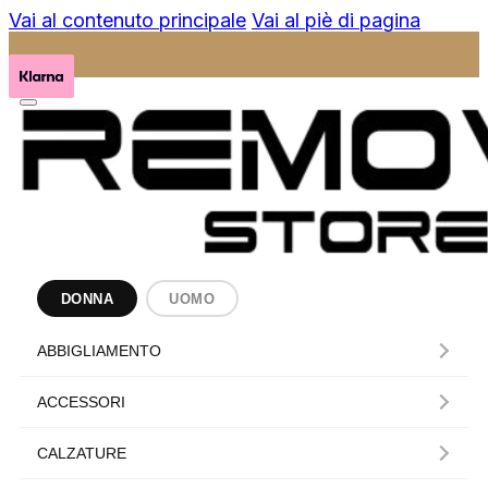
Vai al contenuto principale
Vai al piè di pagina
DONNA
UOMO
ABBIGLIAMENTO
ACCESSORI
CALZATURE