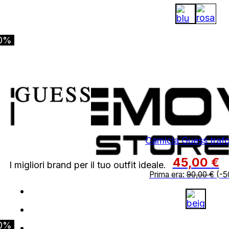
0%
Camicia Guess trafo
45,00
€
I migliori brand per il tuo outfit ideale.
Prima era:
90,00
€
(-5
0%