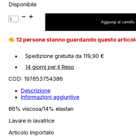
Disponibile
Abito
Michael
Aggiungi al carrello
Kors
con
12
persone stanno guardando questo artico
stampa
serpente
quantità
Spedizione gratuita da 119,90 €
14 giorni per il Reso
COD:
197853754386
Descrizione
Informazioni aggiuntive
86% viscosa/14% elastan
Lavare in lavatrice
Articolo importato