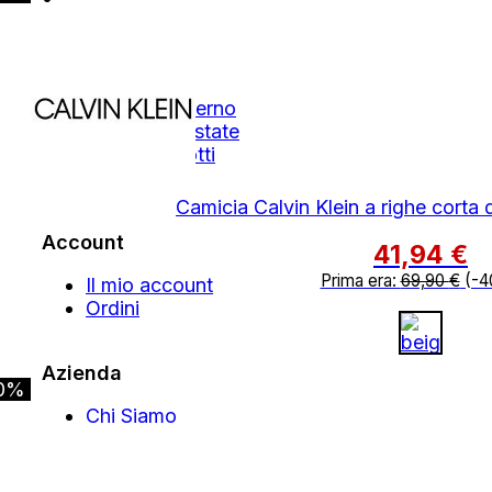
Shop
Autunno Inverno
Primavera Estate
Tutti i Prodotti
Outlet
Camicia Calvin Klein a righe corta 
Account
41,94
€
Prima era:
69,90
€
(-4
Il mio account
Ordini
Azienda
0%
Chi Siamo
Contatti