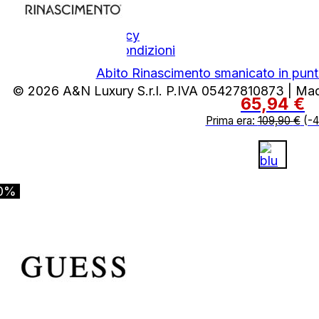
Area Legale
Privacy Policy
Termini e Condizioni
Abito Rinascimento smanicato in punt
© 2026 A&N Luxury S.r.l. P.IVA 05427810873 | Ma
65,94
€
Prima era:
109,90
€
(-
0%