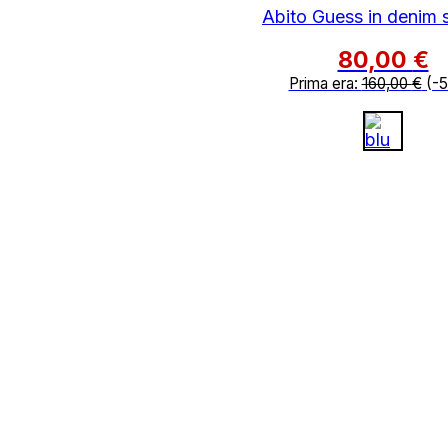
Abito Guess in denim s
80,00
€
Prima era:
160,00
€
(-