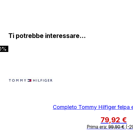
Ti potrebbe interessare…
0%
Completo Tommy Hilfiger felpa 
79,92
€
Prima era:
99,90
€
(-2