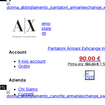
Shop
Autunno Inverno
Primavera Estate
Tutti i Prodotti
Outlet
Pantaloni Armani Exhcange in
Account
90,00
€
Il mio account
Prima era:
180,00
€
(-
Ordini
Azienda
0%
Chi Siamo
Contatti