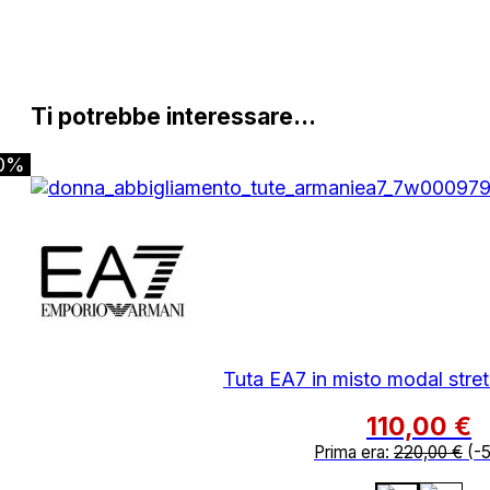
Ti potrebbe interessare…
0%
Tuta EA7 in misto modal stret
110,00
€
Prima era:
220,00
€
(-