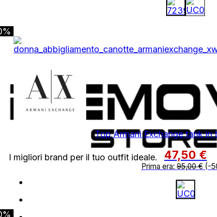
0%
Top Armani Exchange tank in 
47,50
€
I migliori brand per il tuo outfit ideale.
Prima era:
95,00
€
(-5
0%