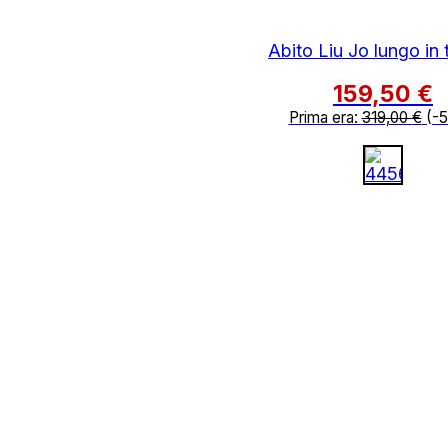
Abito Liu Jo lungo in 
159,50
€
Prima era:
319,00
€
(-