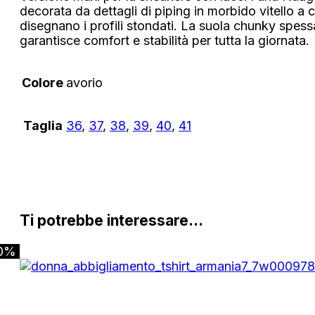
decorata da dettagli di piping in morbido vitello a 
disegnano i profili stondati. La suola chunky spess
garantisce comfort e stabilità per tutta la giornata.
Colore
avorio
Taglia
36
,
37
,
38
,
39
,
40
,
41
Ti potrebbe interessare…
0%