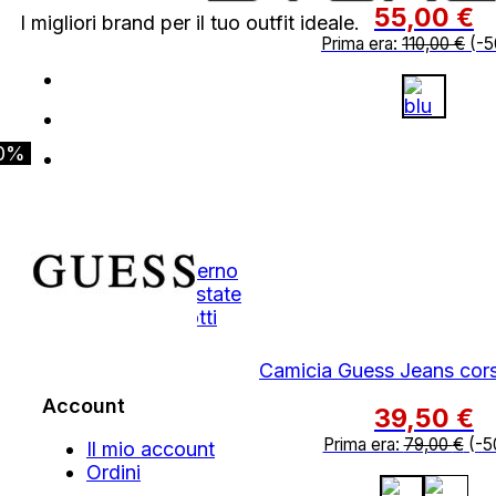
55,00
€
I migliori brand per il tuo outfit ideale.
Prima era:
110,00
€
(-5
0%
Shop
Autunno Inverno
Primavera Estate
Tutti i Prodotti
Outlet
Camicia Guess Jeans cors
Account
39,50
€
Prima era:
79,00
€
(-5
Il mio account
Ordini