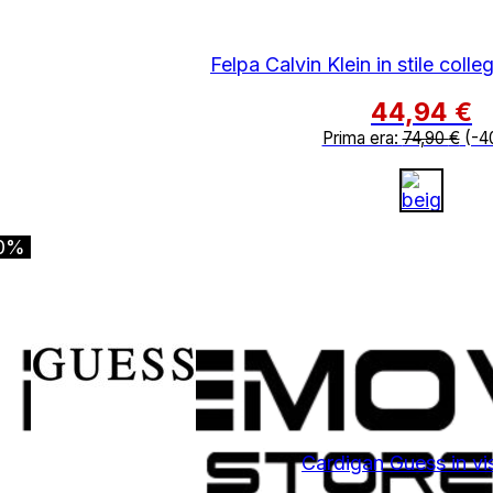
Felpa Calvin Klein in stile colle
44,94
€
Prima era:
74,90
€
(-4
0%
Cardigan Guess in v