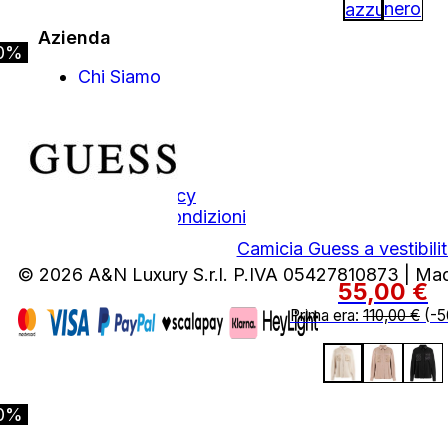
Azienda
0%
Chi Siamo
Contatti
Area Legale
Privacy Policy
Termini e Condizioni
Camicia Guess a vestibili
© 2026 A&N Luxury S.r.l. P.IVA 05427810873 | Ma
55,00
€
Prima era:
110,00
€
(-5
0%