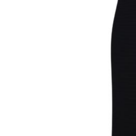
Shop
Autunno Inverno
Primavera Estate
Tutti i Prodotti
Outlet
Account
Il mio account
Ordini
Azienda
Chi Siamo
Contatti
Area Legale