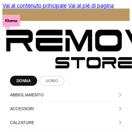
Vai al contenuto principale
Vai al piè di pagina
DONNA
UOMO
ABBIGLIAMENTO
ACCESSORI
CALZATURE