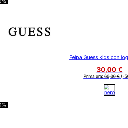
0%
Felpa Guess kids con log
30,00
€
Prima era:
60,00
€
(-5
0%