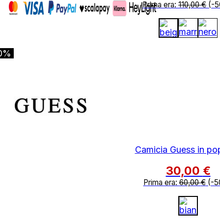
Prima era:
110,00
€
(-5
0%
Camicia Guess in po
30,00
€
Prima era:
60,00
€
(-5