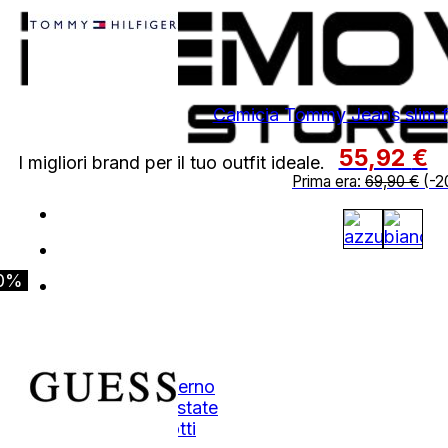
Camicia Tommy Jeans slim fi
55,92
€
I migliori brand per il tuo outfit ideale.
Prima era:
69,90
€
(-2
0%
Shop
Autunno Inverno
Primavera Estate
Tutti i Prodotti