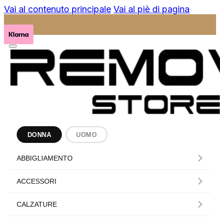
Vai al contenuto principale
Vai al piè di pagina
DONNA
UOMO
ABBIGLIAMENTO
ACCESSORI
CALZATURE