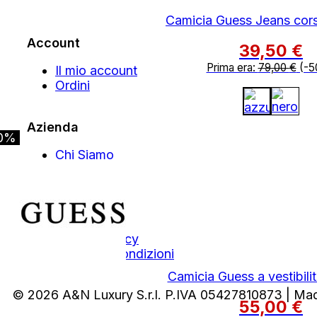
Outlet
Camicia Guess Jeans cors
Account
39,50
€
Prima era:
79,00
€
(-5
Il mio account
Ordini
Azienda
0%
Chi Siamo
Contatti
Area Legale
Privacy Policy
Termini e Condizioni
Camicia Guess a vestibili
© 2026 A&N Luxury S.r.l. P.IVA 05427810873 | Ma
55,00
€