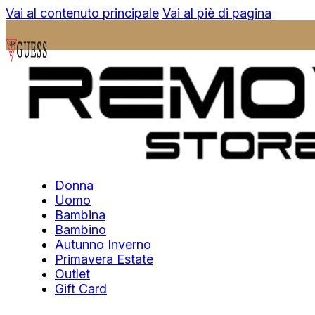
Vai al contenuto principale
Vai al piè di pagina
Donna
Uomo
Bambina
Bambino
Autunno Inverno
Primavera Estate
Outlet
Gift Card