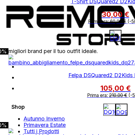
T-Shirt DSQuared2 D2Kids
30,00
€
Prima era:
60,00
€
(-5
I migliori brand per il tuo outfit ideale.
0%
Felpa DSQuared2 D2Kids 
105,00
€
Prima era:
210,00
€
(-
Shop
Autunno Inverno
Primavera Estate
0%
Tutti i Prodotti