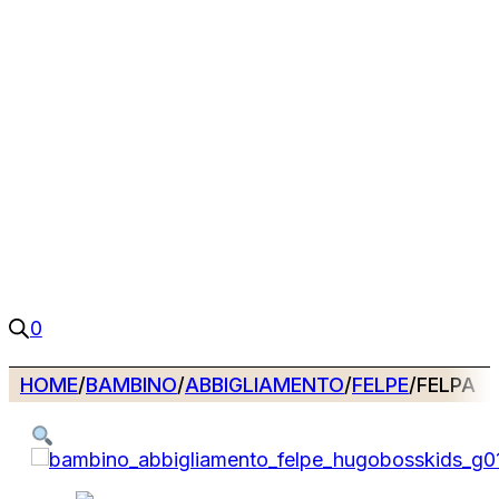
0
HOME
/
BAMBINO
/
ABBIGLIAMENTO
/
FELPE
/
FELPA H