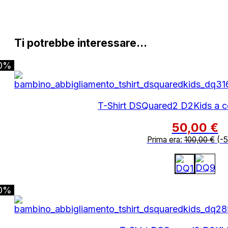
Ti potrebbe interessare…
0%
T-Shirt DSQuared2 D2Kids a c
50,00
€
Prima era:
100,00
€
(-
0%