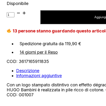
Disponibile
Felpa
Hugo
Aggiungi
Boss
con
13
persone stanno guardando questo artico
cappuccio
in
pile
Spedizione gratuita da 119,90 €
con
logo
14 giorni per il Reso
stampato
COD:
3617165911835
quantità
Descrizione
Informazioni aggiuntive
Con un logo stampato distintivo con effetto dégra
HUGO Bambini è realizzata in pile ricco di cotone. 
COD: G01007