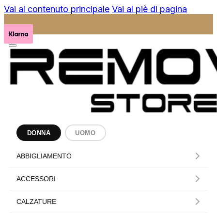
Vai al contenuto principale
Vai al piè di pagina
DONNA
UOMO
ABBIGLIAMENTO
ACCESSORI
CALZATURE