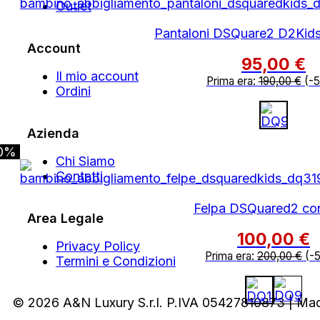
Outlet
Pantaloni DSQuare2 D2Kids
Account
95,00
€
Il mio account
Prima era:
190,00
€
(-
Ordini
Azienda
0%
Chi Siamo
Contatti
Felpa DSQuared2 co
Area Legale
100,00
€
Privacy Policy
Prima era:
200,00
€
(-
Termini e Condizioni
© 2026 A&N Luxury S.r.l. P.IVA 05427810873 | Ma