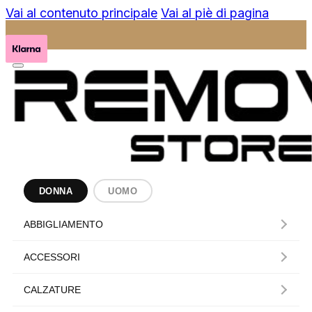
Vai al contenuto principale
Vai al piè di pagina
DONNA
UOMO
ABBIGLIAMENTO
ACCESSORI
CALZATURE