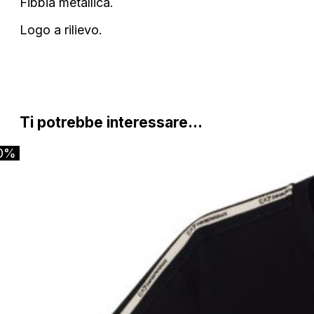
Fibbia metallica.
Logo a rilievo.
Ti potrebbe interessare…
0%