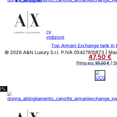
Chi Siamo
Contatti
Area Legale
Privacy Policy
Termini e Condizioni
Top Armani Exchange tank in 
© 2026 A&N Luxury S.r.l. P.IVA 05427810873 | Ma
47,50
€
Prima era:
95,00
€
(-5
0%