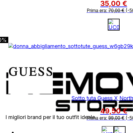
35,00
€
Prima era:
70,00
€
(-5
0%
Sotto tuta Guess X North
49,50
€
I migliori brand per il tuo outfit ideale.
Prima era:
99,00
€
(-5