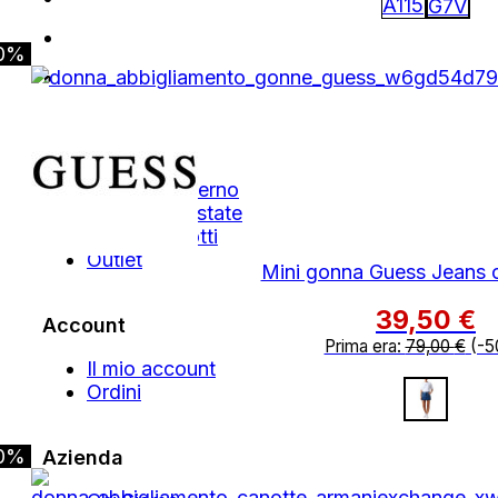
0%
Shop
Autunno Inverno
Primavera Estate
Tutti i Prodotti
Outlet
Mini gonna Guess Jeans 
39,50
€
Account
Prima era:
79,00
€
(-5
Il mio account
Ordini
0%
Azienda