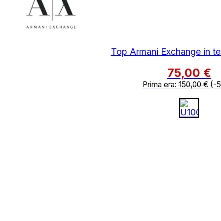
Top Armani Exchange in te
75,00
€
Prima era:
150,00
€
(-