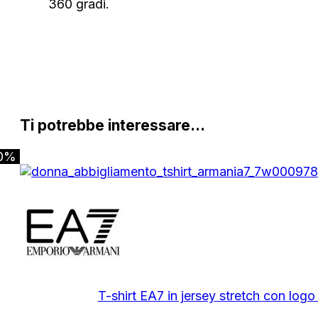
360 gradi.
Ti potrebbe interessare…
0%
T-shirt EA7 in jersey stretch con log